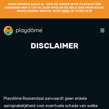
❄️
WIJ HEBBEN AIRCO
❄️ – VIER DE ZOMER IN DE PLAYGARTEN!
KINDEREN VAN 4 T/M 16 JAAR SPELEN DE HELE DAG VOOR €8,50.
BEGELEIDERS GRATIS. KOOP
HIER
JE TICKETS!🌞
DISCLAIMER
Playdôme Roosendaal aanvaardt geen enkele
aansprakelijkheid voor eventuele schade van welke