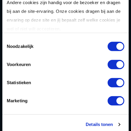
Laser
gamen
Andere cookies zijn handig voor de bezoeker en dragen
bij aan de site-ervaring. Onze cookies dragen bij aan de
Shuffle
boarden
ervaring op deze site en jij bepaalt zelf welke cookies je
Pixel Play
wel of niet wilt accepteren.
E-
chopper
Toestemmingsselectie
Noodzakelijk
Der
Saboteur
Après-Ski
Muziek
bingo
Voorkeuren
Combi
deals
Arrange
menten
Statistieken
Zomer
activiteit
en
Marketing
OVER
Homepage
Details tonen