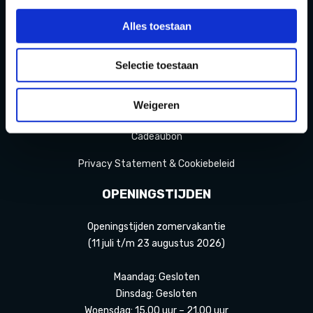
Over ons
Alles toestaan
Blog
FAQ
Selectie toestaan
Contact
Weigeren
Partners Playdôme Roosendaal
Cadeaubon
Privacy Statement & Cookiebeleid
OPENINGSTIJDEN
Openingstijden zomervakantie
(11 juli t/m 23 augustus 2026)
Maandag: Gesloten
Dinsdag: Gesloten
Woensdag: 15.00 uur – 21.00 uur