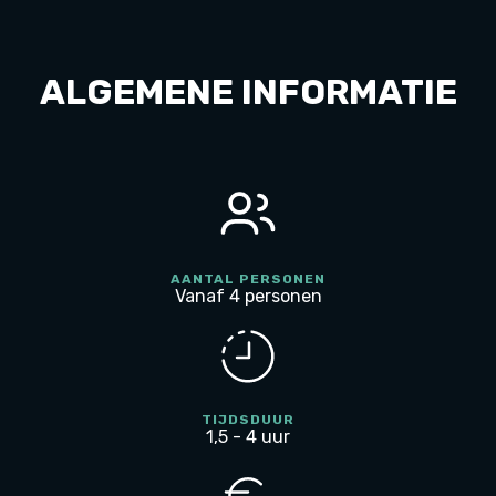
also
lazerquest
and go-
ALGEMENE INFORMATIE
karting
as well
as a
playground
AANTAL PERSONEN
Vanaf 4 personen
TIJDSDUUR
1,5 - 4 uur