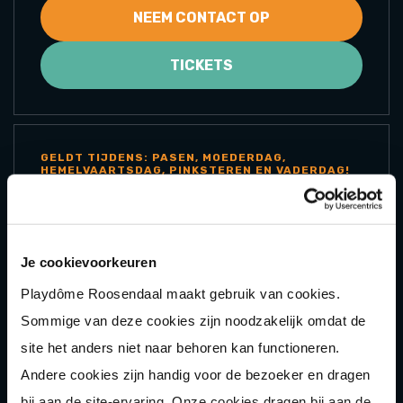
NEEM CONTACT OP
TICKETS
GELDT TIJDENS: PASEN, MOEDERDAG,
HEMELVAARTSDAG, PINKSTEREN EN VADERDAG!
FEESTDAGARRANGEMENT
HYPERBOWLEN + LUNCHPLANK
Eén uur hyperbowlen + een lunchplank om te
Je cookievoorkeuren
delen.
Playdôme Roosendaal maakt gebruik van cookies.
Sommige van deze cookies zijn noodzakelijk omdat de
17,50
P.P
site het anders niet naar behoren kan functioneren.
Andere cookies zijn handig voor de bezoeker en dragen
NEEM CONTACT OP
bij aan de site-ervaring. Onze cookies dragen bij aan de