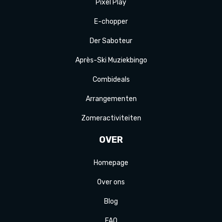
Pixel Play
E-
chopper
Der
Saboteur
Après-Ski
Muziek
bingo
Combi
deals
Arrange
menten
Zomer
activiteit
en
OVER
Homepage
Over ons
Blog
FAQ