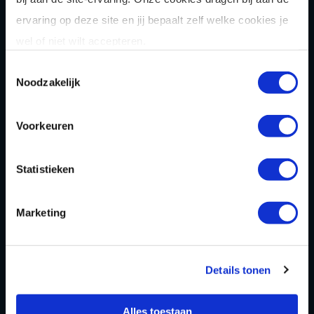
ervaring op deze site en jij bepaalt zelf welke cookies je
TICKETS
wel of niet wilt accepteren.
Toestemmingsselectie
Noodzakelijk
GELDT TIJDENS: PASEN, MOEDERDAG,
HEMELVAARTSDAG, PINKSTEREN EN VADERDAG!
Voorkeuren
FEESTDAGARRANGEMENT
HYPERBOWLEN + BORRELPLANK
Statistieken
Eén uur hyperbowlen + een borrelplank om te
delen.
Marketing
17,50
P.P
Details tonen
NEEM CONTACT OP
Alles toestaan