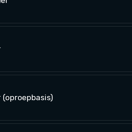
)er
r
 (oproepbasis)