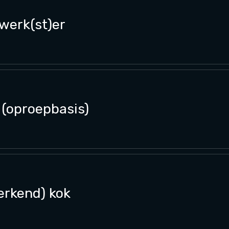
erk(st)er
(oproepbasis)
erkend) kok