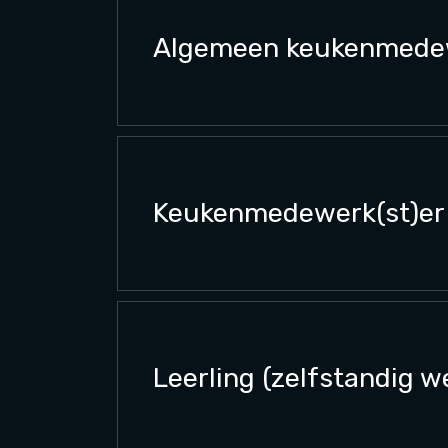
Algemeen keukenmedew
Keukenmedewerk(st)er 
Leerling (zelfstandig w