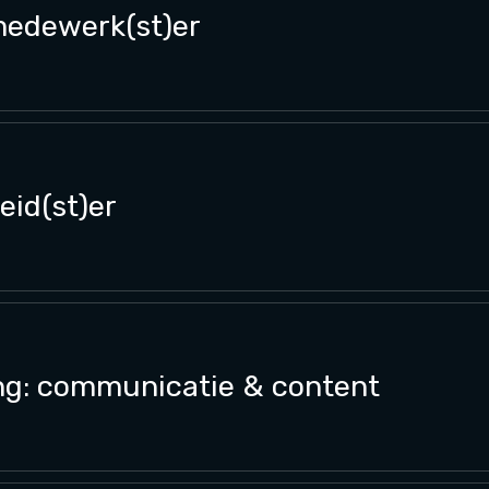
medewerk(st)er
eid(st)er
g: communicatie & content