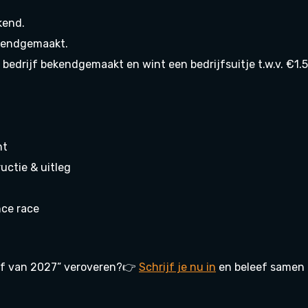
kend.
ekendgemaakt.
bedrijf bekendgemaakt en wint een bedrijfsuitje t.w.v. €1.
nt
ructie & uitleg
nce race
rijf van 2027” veroveren?👉
Schrijf je nu in
en beleef samen e