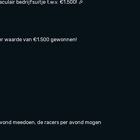
lair bedrijfsuitje t.w.v. €1.500! 🎉
ter waarde van €1.500 gewonnen!
r avond meedoen, de racers per avond mogen