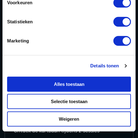
Voorkeuren
Hoeveel boxen weten jullie als groep te kraken?
Statistieken
20,00
P.P.
Marketing
TICKETS
MEER INFORMATIE
Details tonen
Alles toestaan
BEN JE MET MEER DAN 12 PERSONEN? NEEM
CONTACT MET ONS OP
Selectie toestaan
PLAYKARTEN TIJDENS DE
KERSTVAKANTIE
Weigeren
Ontdek de kartbaan tijdens 2 sessies