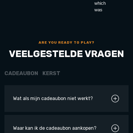
which
was
very
good ,
there’s
also
lazerquest
ARE YOU READY TO PLAY?
and go-
VEELGESTELDE VRAGEN
karting
as well
as a
CADEAUBON
KERST
playground
Wat als mijn cadeaubon niet werkt?
Waar kan ik de cadeaubon aankopen?