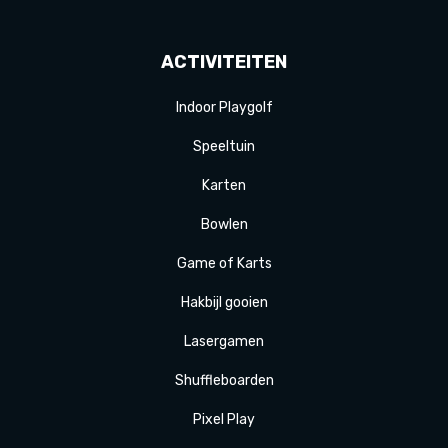
ACTIVITEITEN
Indoor Playgolf
Speeltuin
Karten
Bowlen
Game of Karts
Hakbijl gooien
Laser
gamen
Shuffle
boarden
Pixel Play