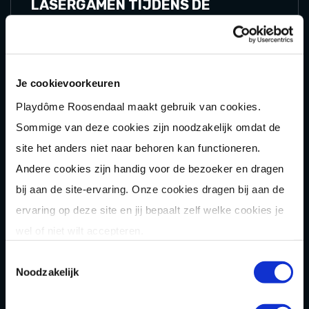
LASERGAMEN TIJDENS DE
KERSTVAKANTIE
Daag je naasten uit voor een battle met 2
sessies lasergamen per persoon.
Je cookievoorkeuren
25,00
Playdôme Roosendaal maakt gebruik van cookies.
P.P.
Sommige van deze cookies zijn noodzakelijk omdat de
site het anders niet naar behoren kan functioneren.
TICKETS
Andere cookies zijn handig voor de bezoeker en dragen
bij aan de site-ervaring. Onze cookies dragen bij aan de
MEER INFORMATIE
ervaring op deze site en jij bepaalt zelf welke cookies je
wel of niet wilt accepteren.
Toestemmingsselectie
MAXIMAAL 4 PERSONEN PER BOX
Noodzakelijk
ESCAPEBOXEN TIJDENS DE
KERSTVAKANTIE