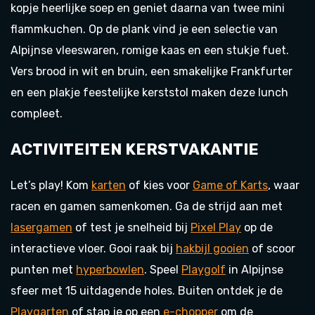
kopje heerlijke soep en geniet daarna van twee mini
flammkuchen. Op de plank vind je een selectie van
Alpijnse vleeswaren, romige kaas en een stukje fuet.
Vers brood in wit en bruin, een smakelijke Frankfurter
en een plakje feestelijke kerststol maken deze lunch
compleet.
ACTIVITEITEN
KERSTVAKANTIE
Let’s play! Kom
karten
of kies voor
Game of Karts
, waar
racen en gamen samenkomen. Ga de strijd aan met
lasergamen
of test je snelheid bij
Pixel Play
op de
interactieve vloer. Gooi raak bij
hakbijl gooien
of scoor
punten met
hyperbowlen
. Speel
Playgolf
in Alpijnse
sfeer met 15 uitdagende holes. Buiten ontdek je de
Playgarten
of stap je op een
e-chopper
om de