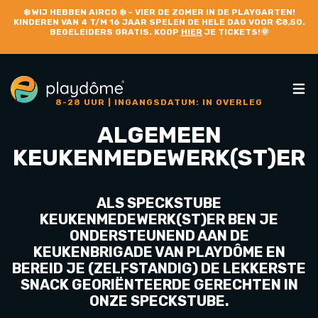
❄️
WIJ HEBBEN AIRCO
❄️ – VIER DE ZOMER IN DE PLAYGARTEN!
KINDEREN VAN 4 T/M 16 JAAR SPELEN DE HELE DAG VOOR €8,50.
BEGELEIDERS GRATIS. KOOP
HIER
JE TICKETS!🌞
8-28 UUR | INGANGSDATUM: IN OVERLEG
ALGEMEEN
KEUKENMEDEWERK(ST)ER
ALS SPECKSTUBE
KEUKENMEDEWERK(ST)ER BEN JE
ONDERSTEUNEND AAN DE
KEUKENBRIGADE VAN PLAYDÔME EN
BEREID JE (ZELFSTANDIG) DE LEKKERSTE
SNACK GEORIËNTEERDE GERECHTEN IN
ONZE SPECKSTUBE.