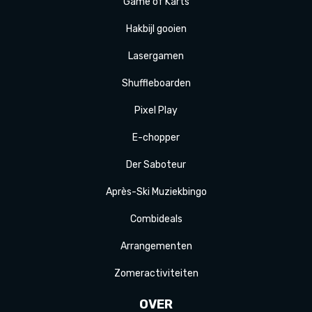
Game of Karts
Hakbijl gooien
Laser
gamen
Shuffle
boarden
Pixel Play
E-
chopper
Der
Saboteur
Après-Ski
Muziek
bingo
Combi
deals
Arrange
menten
Zomer
activiteit
en
OVER