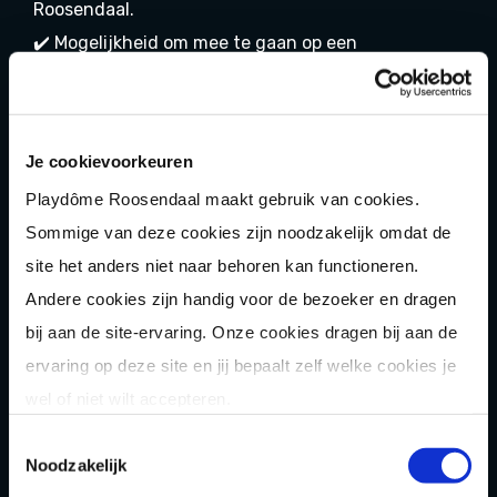
Roosendaal.
✔️ Mogelijkheid om mee te gaan op een
onvergetelijke wintersporttrip met collega’s.
SOLLICITEREN?
Je cookievoorkeuren
Als je graag deel wilt uitmaken van ons team, en je
Playdôme Roosendaal maakt gebruik van cookies.
kan je vinden in bovenstaande vacature, dan horen
Sommige van deze cookies zijn noodzakelijk omdat de
wij graag van je! Vul onderstaand contactformulier
site het anders niet naar behoren kan functioneren.
in, voeg je CV en motivatiebrief toe en wij nemen
Andere cookies zijn handig voor de bezoeker en dragen
zo snel mogelijk contact met je op!
bij aan de site-ervaring. Onze cookies dragen bij aan de
ervaring op deze site en jij bepaalt zelf welke cookies je
En vergeet niet, we werken in een branche met
wel of niet wilt accepteren.
seizoensinvloeden, waarbij variabele diensten
Toestemmingsselectie
horen. Deze diensten kunnen overdag, in de avond,
Noodzakelijk
in het weekend of op een feestdag vallen.