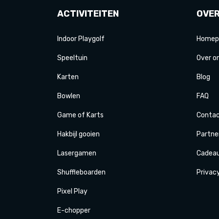
ACTIVITEITEN
OVE
Indoor Playgolf
Homep
Speeltuin
Over o
Karten
Blog
Bowlen
FAQ
Game of Karts
Conta
Hakbijl gooien
Partne
Laser
gamen
Cadea
Shuffle
boarden
Privac
Pixel Play
E-
chopper