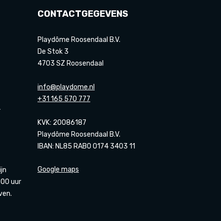
CONTACTGEGEVENS
Playdôme Roosendaal B.V.
De Stok 3
4703 SZ Roosendaal
info@playdome.nl
+31 165 570 777
r
KVK: 20086187
Playdôme Roosendaal B.V.
IBAN: NL85 RABO 0174 3403 11
Google maps
ijn
00 uur
ven.