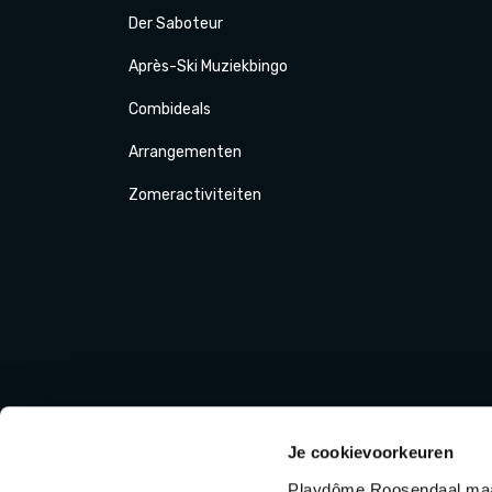
Der
Saboteur
Après-Ski
Muziek
bingo
Combi
deals
Arrange
menten
Zomer
activiteit
en
Je cookievoorkeuren
Playdôme Roosendaal maak