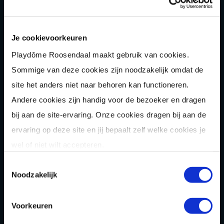
Je cookievoorkeuren
ACTIVITEITEN
Playdôme Roosendaal maakt gebruik van cookies.
Sommige van deze cookies zijn noodzakelijk omdat de
Indoor Playgolf
site het anders niet naar behoren kan functioneren.
Speeltuin
Andere cookies zijn handig voor de bezoeker en dragen
bij aan de site-ervaring. Onze cookies dragen bij aan de
Karten
ervaring op deze site en jij bepaalt zelf welke cookies je
Bowlen
wel of niet wilt accepteren.
Game of Karts
Toestemmingsselectie
Noodzakelijk
Hakbijl gooien
Laser
gamen
Voorkeuren
Shuffle
boarden