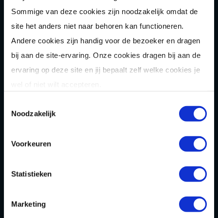
Karten
Sommige van deze cookies zijn noodzakelijk omdat de
Bowlen
site het anders niet naar behoren kan functioneren.
Game of Karts
Andere cookies zijn handig voor de bezoeker en dragen
bij aan de site-ervaring. Onze cookies dragen bij aan de
Hakbijl gooien
ervaring op deze site en jij bepaalt zelf welke cookies je
Laser
gamen
wel of niet wilt accepteren.
Shuffle
boarden
Toestemmingsselectie
Noodzakelijk
Pixel Play
E-
chopper
Voorkeuren
Der
Saboteur
Après-Ski
Muziek
bingo
Statistieken
Combi
deals
Marketing
Arrange
menten