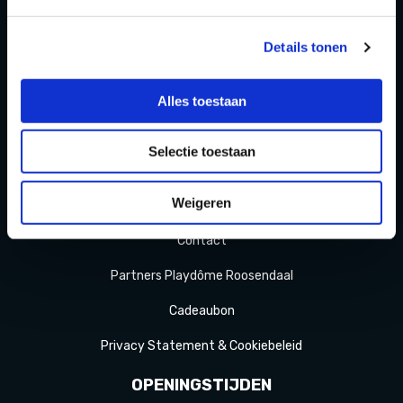
Zomer
activiteit
en
Details tonen
OVER
Homepage
Alles toestaan
Over ons
Selectie toestaan
Blog
Weigeren
FAQ
Contact
Partners Playdôme Roosendaal
Cadeaubon
Privacy Statement & Cookiebeleid
OPENINGSTIJDEN