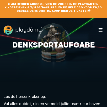
❄️
WIJ HEBBEN AIRCO
❄️ – VIER DE ZOMER IN DE PLAYGARTEN!
KINDEREN VAN 4 T/M 16 JAAR SPELEN DE HELE DAG VOOR €8,50.
BEGELEIDERS GRATIS. KOOP
HIER
JE TICKETS!🌞
DENKSPORTAUFGABE
Los de hersenkraker op.
Vul alles duidelijk in en vermeld jullie teamkleur boven