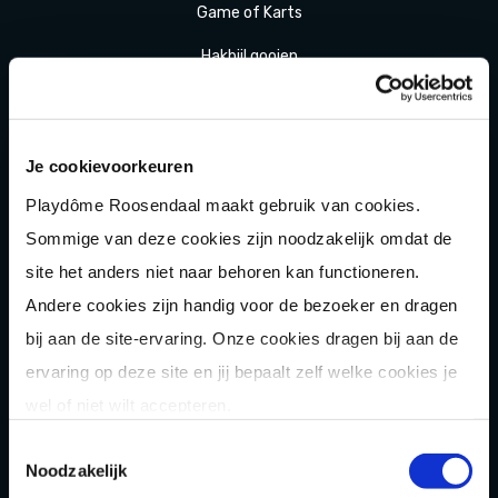
Game of Karts
Hakbijl gooien
Laser
gamen
Shuffle
boarden
Je cookievoorkeuren
Pixel Play
Playdôme Roosendaal maakt gebruik van cookies.
E-
chopper
Sommige van deze cookies zijn noodzakelijk omdat de
site het anders niet naar behoren kan functioneren.
Der
Saboteur
Andere cookies zijn handig voor de bezoeker en dragen
Après-Ski
Muziek
bingo
bij aan de site-ervaring. Onze cookies dragen bij aan de
Combi
deals
ervaring op deze site en jij bepaalt zelf welke cookies je
Arrange
menten
wel of niet wilt accepteren.
Zomer
activiteit
en
Toestemmingsselectie
Noodzakelijk
OVER