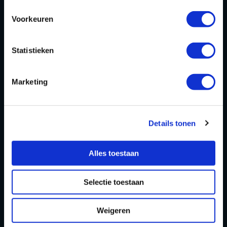
Voorkeuren
Homepage
Over ons
Statistieken
Blog
FAQ
Marketing
Contact
Partners Playdôme Roosendaal
Details tonen
Cadeaubon
Alles toestaan
Privacy Statement & Cookiebeleid
OPENINGSTIJDEN
Selectie toestaan
Openingstijden zomervakantie
Weigeren
(11 juli t/m 23 augustus 2026)