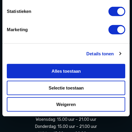
Statistieken
FAQ
Contact
Marketing
Partners Playdôme Roosendaal
Cadeaubon
Details tonen
Privacy Statement & Cookiebeleid
OPENINGSTIJDEN
Alles toestaan
Openingstijden zomervakantie
Selectie toestaan
(11 juli t/m 23 augustus 2026)
Weigeren
Maandag: Gesloten
Dinsdag: Gesloten
Woensdag: 15.00 uur – 21.00 uur
Donderdag: 15.00 uur – 21.00 uur