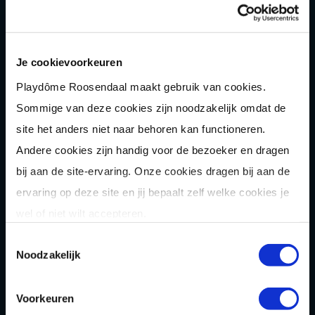
Shuffle
boarden
Pixel Play
E-
chopper
Je cookievoorkeuren
Playdôme Roosendaal maakt gebruik van cookies.
Der
Saboteur
Sommige van deze cookies zijn noodzakelijk omdat de
Après-Ski
Muziek
bingo
site het anders niet naar behoren kan functioneren.
Combi
deals
Andere cookies zijn handig voor de bezoeker en dragen
Arrange
menten
bij aan de site-ervaring. Onze cookies dragen bij aan de
ervaring op deze site en jij bepaalt zelf welke cookies je
Zomer
activiteit
en
wel of niet wilt accepteren.
OVER
Toestemmingsselectie
Noodzakelijk
Homepage
Over ons
Voorkeuren
Blog