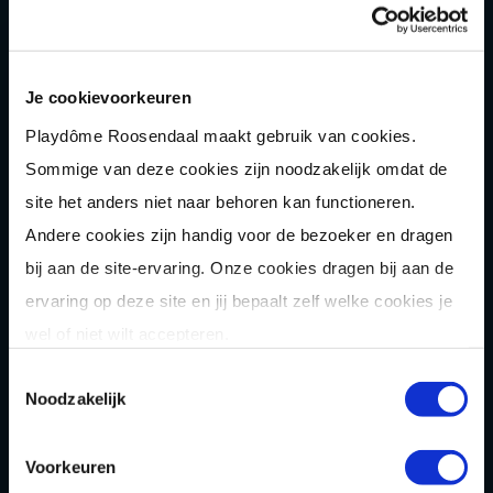
Shuffle
boarden
Pixel Play
E-
chopper
Je cookievoorkeuren
Playdôme Roosendaal maakt gebruik van cookies.
Der
Saboteur
Sommige van deze cookies zijn noodzakelijk omdat de
Après-Ski
Muziek
bingo
site het anders niet naar behoren kan functioneren.
Combi
deals
Andere cookies zijn handig voor de bezoeker en dragen
Arrange
menten
bij aan de site-ervaring. Onze cookies dragen bij aan de
ervaring op deze site en jij bepaalt zelf welke cookies je
Zomer
activiteit
en
wel of niet wilt accepteren.
OVER
Toestemmingsselectie
Noodzakelijk
Homepage
Over ons
Voorkeuren
Blog