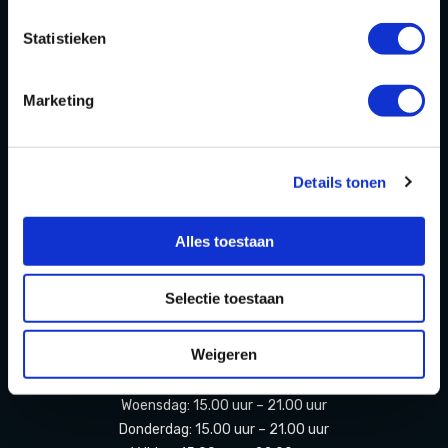
Statistieken
FAQ
Contact
Marketing
Partners Playdôme Roosendaal
Cadeaubon
Details tonen
Privacy Statement & Cookiebeleid
OPENINGSTIJDEN
Alles toestaan
Openingstijden zomervakantie
Selectie toestaan
(11 juli t/m 23 augustus 2026)
Weigeren
Maandag: Gesloten
Dinsdag: Gesloten
Woensdag: 15.00 uur – 21.00 uur
Donderdag: 15.00 uur – 21.00 uur