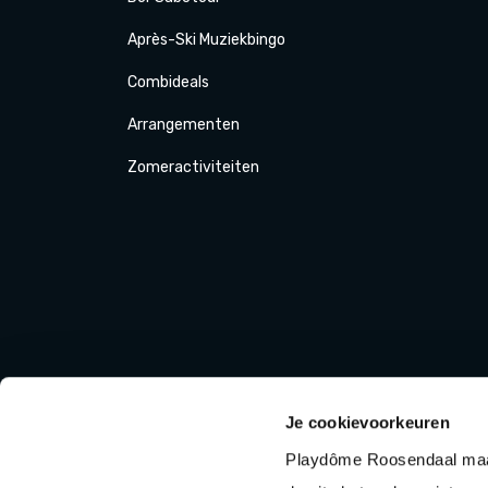
Après-Ski
Muziek
bingo
Combi
deals
Arrange
menten
Zomer
activiteit
en
Je cookievoorkeuren
Playdôme Roosendaal maak