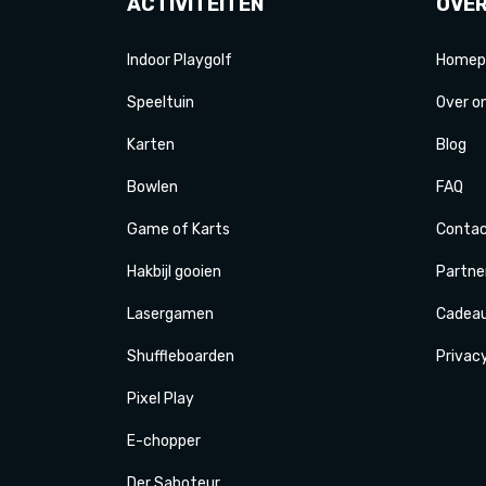
ACTIVITEITEN
OVE
Indoor Playgolf
Homep
Speeltuin
Over o
Karten
Blog
Bowlen
FAQ
Game of Karts
Conta
Hakbijl gooien
Partne
Laser
gamen
Cadea
Shuffle
boarden
Privac
Pixel Play
E-
chopper
Der
Saboteur