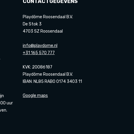
CONTACTGEGEVENS
Playdôme Roosendaal B.V.
De Stok 3
4703 SZ Roosendaal
info@playdome.nl
+31 165 570 777
r
KVK: 20086187
Playdôme Roosendaal B.V.
IBAN: NL85 RABO 0174 3403 11
Google maps
ijn
00 uur
ven.