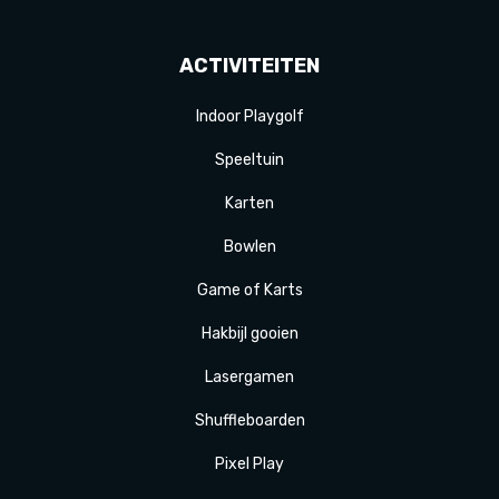
ACTIVITEITEN
Indoor Playgolf
Speeltuin
Karten
Bowlen
Game of Karts
Hakbijl gooien
Laser
gamen
Shuffle
boarden
Pixel Play