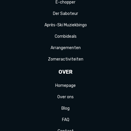
E-
chopper
Der
Saboteur
Après-Ski
Muziek
bingo
Combi
deals
Arrange
menten
Zomer
activiteit
en
OVER
Homepage
Over ons
Blog
FAQ