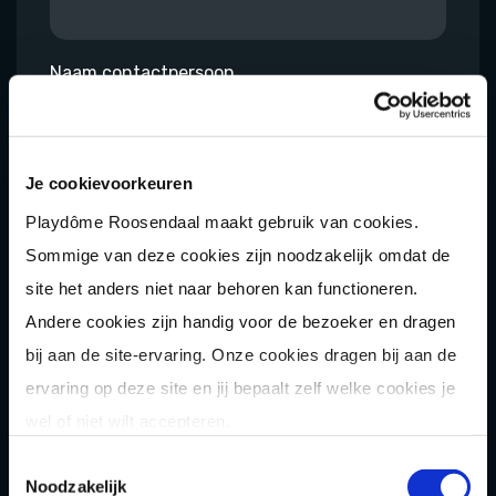
Naam contactpersoon
Je cookievoorkeuren
E-mailadres
Playdôme Roosendaal maakt gebruik van cookies.
Sommige van deze cookies zijn noodzakelijk omdat de
site het anders niet naar behoren kan functioneren.
Telefoon
Andere cookies zijn handig voor de bezoeker en dragen
bij aan de site-ervaring. Onze cookies dragen bij aan de
ervaring op deze site en jij bepaalt zelf welke cookies je
Indien nodig: voorkeursdatum uitje
wel of niet wilt accepteren.
Toestemmingsselectie
Noodzakelijk