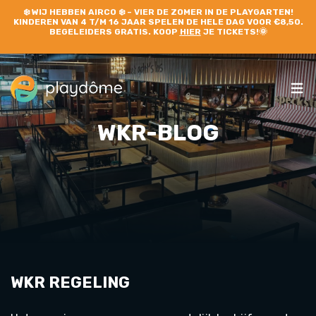
❄️
WIJ HEBBEN AIRCO
❄️ – VIER DE ZOMER IN DE PLAYGARTEN!
KINDEREN VAN 4 T/M 16 JAAR SPELEN DE HELE DAG VOOR €8,50.
BEGELEIDERS GRATIS. KOOP
HIER
JE TICKETS!🌞
WKR-BLOG
WKR REGELING