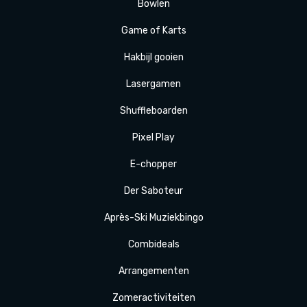
Bowlen
Game of Karts
Hakbijl gooien
Laser
gamen
Shuffle
boarden
Pixel Play
E-
chopper
Der
Saboteur
Après-Ski
Muziek
bingo
Combi
deals
Arrange
menten
Zomer
activiteit
en