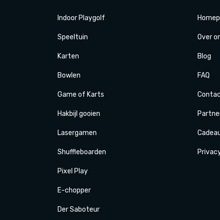
Indoor Playgolf
Homep
Speeltuin
Over o
Karten
Blog
Bowlen
FAQ
Game of Karts
Conta
Hakbijl gooien
Partne
Laser
gamen
Cadea
Shuffle
boarden
Privac
Pixel Play
E-
chopper
Der
Saboteur