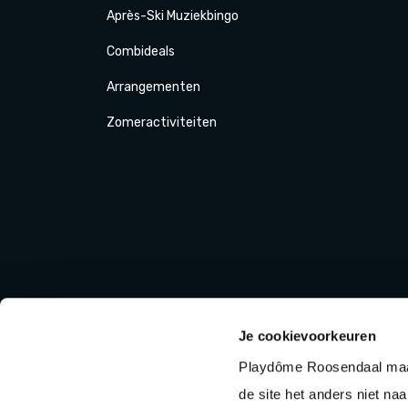
Après-Ski
Muziek
bingo
Combi
deals
Arrange
menten
Zomer
activiteit
en
Je cookievoorkeuren
Playdôme Roosendaal maak
de site het anders niet na