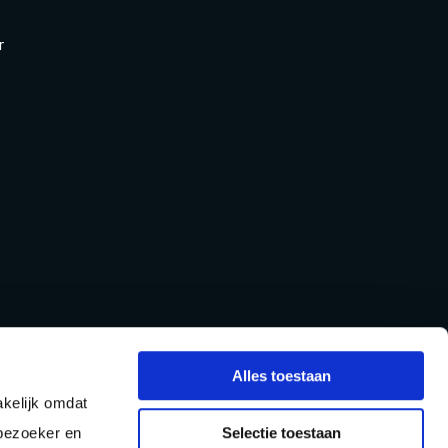
r
Alles toestaan
kelijk omdat
Selectie toestaan
 bezoeker en