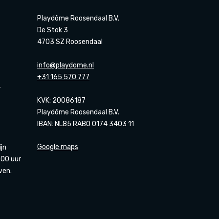
Playdôme Roosendaal B.V.
De Stok 3
4703 SZ Roosendaal
info@playdome.nl
+31 165 570 777
r
KVK: 20086187
Playdôme Roosendaal B.V.
IBAN: NL85 RABO 0174 3403 11
Google maps
ijn
00 uur
ven.