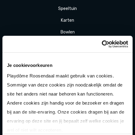
Speeltuin
Karten
Bowlen
Game of Karts
Hakbijl gooien
Je cookievoorkeuren
Laser
gamen
Playdôme Roosendaal maakt gebruik van cookies.
Shuffle
boarden
Sommige van deze cookies zijn noodzakelijk omdat de
Pixel Play
site het anders niet naar behoren kan functioneren.
Andere cookies zijn handig voor de bezoeker en dragen
E-
chopper
bij aan de site-ervaring. Onze cookies dragen bij aan de
Der
Saboteur
ervaring op deze site en jij bepaalt zelf welke cookies je
Après-Ski
Muziek
bingo
wel of niet wilt accepteren.