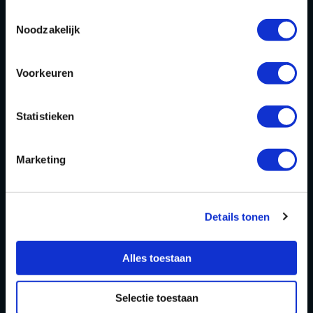
Combi
deals
Toestemmingsselectie
Noodzakelijk
Arrange
menten
Zomer
activiteit
en
Voorkeuren
OVER
Statistieken
Homepage
Over ons
Marketing
Blog
FAQ
Details tonen
Contact
Alles toestaan
Partners Playdôme Roosendaal
Cadeaubon
Selectie toestaan