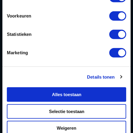
OVER
Voorkeuren
Homepage
Over ons
Statistieken
Blog
Marketing
FAQ
Contact
Details tonen
Partners Playdôme Roosendaal
Cadeaubon
Alles toestaan
Privacy Statement & Cookiebeleid
Selectie toestaan
OPENINGSTIJDEN
Weigeren
Openingstijden zomervakantie