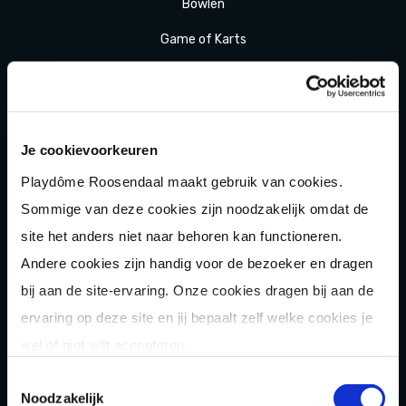
Bowlen
Game of Karts
Hakbijl gooien
Laser
gamen
Shuffle
boarden
Je cookievoorkeuren
Playdôme Roosendaal maakt gebruik van cookies.
Pixel Play
Sommige van deze cookies zijn noodzakelijk omdat de
E-
chopper
site het anders niet naar behoren kan functioneren.
Der
Saboteur
Andere cookies zijn handig voor de bezoeker en dragen
Après-Ski
Muziek
bingo
bij aan de site-ervaring. Onze cookies dragen bij aan de
ervaring op deze site en jij bepaalt zelf welke cookies je
Combi
deals
wel of niet wilt accepteren.
Arrange
menten
Toestemmingsselectie
Zomer
activiteit
en
Noodzakelijk