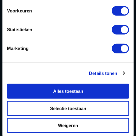
Voorkeuren
Homepage
Over ons
Statistieken
Blog
FAQ
Marketing
Contact
Partners Playdôme Roosendaal
Details tonen
Cadeaubon
Alles toestaan
Privacy Statement & Cookiebeleid
OPENINGSTIJDEN
Selectie toestaan
Openingstijden zomervakantie
Weigeren
(11 juli t/m 23 augustus 2026)