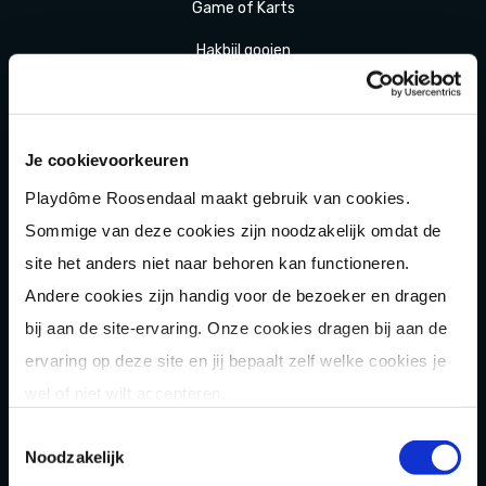
Game of Karts
Hakbijl gooien
Laser
gamen
Shuffle
boarden
Je cookievoorkeuren
Pixel Play
Playdôme Roosendaal maakt gebruik van cookies.
E-
chopper
Sommige van deze cookies zijn noodzakelijk omdat de
site het anders niet naar behoren kan functioneren.
Der
Saboteur
Andere cookies zijn handig voor de bezoeker en dragen
Après-Ski
Muziek
bingo
bij aan de site-ervaring. Onze cookies dragen bij aan de
Combi
deals
ervaring op deze site en jij bepaalt zelf welke cookies je
Arrange
menten
wel of niet wilt accepteren.
Zomer
activiteit
en
Toestemmingsselectie
Noodzakelijk
OVER