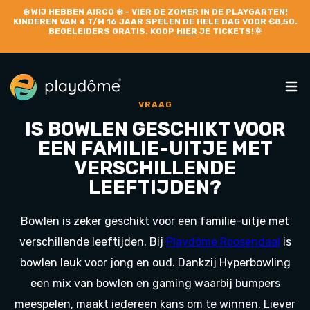
❄️
WIJ HEBBEN AIRCO
❄️ – VIER DE ZOMER IN DE PLAYGARTEN!
KINDEREN VAN 4 T/M 16 JAAR SPELEN DE HELE DAG VOOR €8,50.
BEGELEIDERS GRATIS. KOOP
HIER
JE TICKETS!🌞
VRAAG
IS BOWLEN GESCHIKT VOOR
EEN FAMILIE-UITJE MET
VERSCHILLENDE
LEEFTIJDEN?
Bowlen is zeker geschikt voor een familie-uitje met
verschillende leeftijden. Bij
Playdôme Roosendaal
is
bowlen leuk voor jong en oud. Dankzij
Hyperbowling
een mix van bowlen en gaming waarbij bumpers
meespelen, maakt iedereen kans om te winnen. Liever