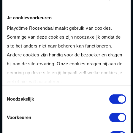
E-
chopper
Je cookievoorkeuren
Der
Saboteur
Playdôme Roosendaal maakt gebruik van cookies.
Après-Ski
Muziek
bingo
Sommige van deze cookies zijn noodzakelijk omdat de
Combi
deals
site het anders niet naar behoren kan functioneren.
Arrange
menten
Andere cookies zijn handig voor de bezoeker en dragen
bij aan de site-ervaring. Onze cookies dragen bij aan de
Zomer
activiteit
en
ervaring op deze site en jij bepaalt zelf welke cookies je
OVER
wel of niet wilt accepteren.
Homepage
Toestemmingsselectie
Noodzakelijk
Over ons
Blog
Voorkeuren
FAQ