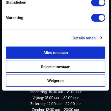
Statistieken
Contact
Partners Playdôme Roosendaal
Marketing
Cadeaubon
Privacy Statement & Cookiebeleid
Details tonen
OPENINGSTIJDEN
Alles toestaan
Openingstijden zomervakantie
(11 juli t/m 23 augustus 2026)
Selectie toestaan
Maandag: Gesloten
Dinsdag: Gesloten
Weigeren
Woensdag: 15.00 uur – 21.00 uur
Donderdag: 15.00 uur – 21.00 uur
Vrijdag: 15.00 uur – 22.00 uur
Zaterdag: 12:00 uur – 22:00 uur
Zondag: 12:00 uur – 20:00 uur