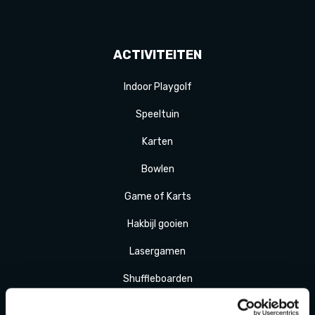
ACTIVITEITEN
Indoor Playgolf
Speeltuin
Karten
Bowlen
Game of Karts
Hakbijl gooien
Laser
gamen
Shuffle
boarden
Pixel Play