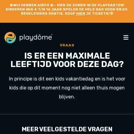
❄️
WIJ HEBBEN AIRCO
❄️ – VIER DE ZOMER IN DE PLAYGARTEN!
KINDEREN VAN 4 T/M 16 JAAR SPELEN DE HELE DAG VOOR €8,50.
BEGELEIDERS GRATIS. KOOP
HIER
JE TICKETS!🌞
VRAAG
IS ER EEN MAXIMALE
LEEFTIJD VOOR DEZE DAG?
In principe is dit een kids vakantiedag en is het voor
kids die op dit moment nog niet alleen thuis mogen
blijven.
MEER VEELGESTELDE VRAGEN