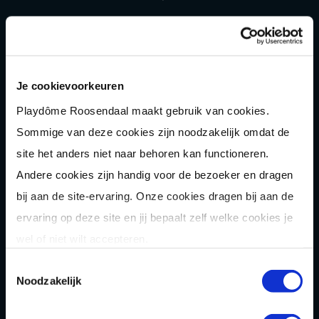
Laser
gamen
Shuffle
boarden
Pixel Play
Je cookievoorkeuren
E-
chopper
Playdôme Roosendaal maakt gebruik van cookies.
Sommige van deze cookies zijn noodzakelijk omdat de
Der
Saboteur
site het anders niet naar behoren kan functioneren.
Après-Ski
Muziek
bingo
Andere cookies zijn handig voor de bezoeker en dragen
Combi
deals
bij aan de site-ervaring. Onze cookies dragen bij aan de
ervaring op deze site en jij bepaalt zelf welke cookies je
Arrange
menten
wel of niet wilt accepteren.
Zomer
activiteit
en
Toestemmingsselectie
OVER
Noodzakelijk
Homepage