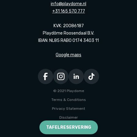
info@playdome.nl
+31 165 570 777
KVK: 20086187
Playdôme Roosendaal B.V.
IBAN: NL85 RABO 0174 3403 11
Google maps
© 2021 Playdome
Terms & Conditions
Privacy Statement
Disclaimer
Ontwikkeld door Every Day
TAFELRESERVERING