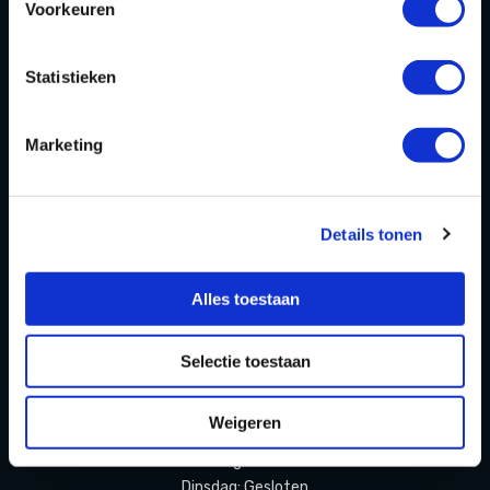
Voorkeuren
Over ons
Blog
Statistieken
FAQ
Marketing
Contact
Partners Playdôme Roosendaal
Details tonen
Cadeaubon
Privacy Statement & Cookiebeleid
Alles toestaan
OPENINGSTIJDEN
Selectie toestaan
Openingstijden zomervakantie
(11 juli t/m 23 augustus 2026)
Weigeren
Maandag: Gesloten
Dinsdag: Gesloten