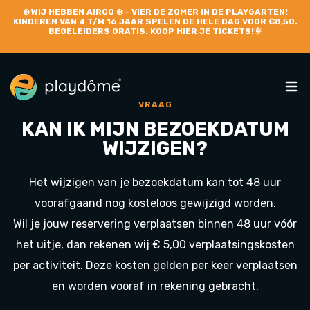
❄️
WIJ HEBBEN AIRCO
❄️ – VIER DE ZOMER IN DE PLAYGARTEN!
KINDEREN VAN 4 T/M 16 JAAR SPELEN DE HELE DAG VOOR €8,50.
BEGELEIDERS GRATIS. KOOP
HIER
JE TICKETS!🌞
VRAAG
KAN IK MIJN BEZOEKDATUM
WIJZIGEN?
Het wijzigen van je bezoekdatum kan tot 48 uur
voorafgaand nog kosteloos gewijzigd worden.
Wil je jouw reservering verplaatsen binnen 48 uur vóór
het uitje, dan rekenen wij € 5,00 verplaatsingskosten
per activiteit. Deze kosten gelden per keer verplaatsen
en worden vooraf in rekening gebracht.