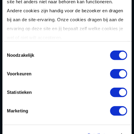
site het anders niet naar behoren kan functioneren.
Hakbijl gooien
Andere cookies zijn handig voor de bezoeker en dragen
Laser
gamen
bij aan de site-ervaring. Onze cookies dragen bij aan de
ervaring op deze site en jij bepaalt zelf welke cookies je
Shuffle
boarden
wel of niet wilt accepteren.
Pixel Play
Toestemmingsselectie
E-
chopper
Noodzakelijk
Der
Saboteur
Voorkeuren
Après-Ski
Muziek
bingo
Combi
deals
Statistieken
Arrange
menten
Marketing
Zomer
activiteit
en
OVER