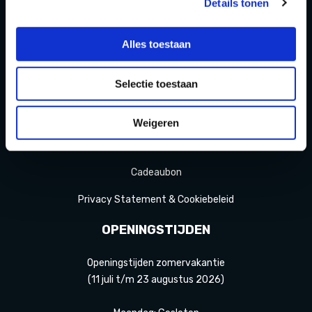
Details tonen
Homepage
Over ons
Alles toestaan
Blog
Selectie toestaan
FAQ
Contact
Weigeren
Partners Playdôme Roosendaal
Cadeaubon
Privacy Statement & Cookiebeleid
OPENINGSTIJDEN
Openingstijden zomervakantie
(11 juli t/m 23 augustus 2026)