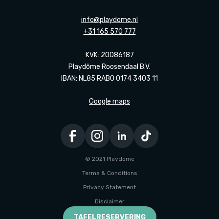
info@playdome.nl
+31 165 570 777
KVK: 20086187
Playdôme Roosendaal B.V.
IBAN: NL85 RABO 0174 3403 11
Google maps
© 2021 Playdome
Terms & Conditions
Privacy Statement
Disclaimer
Ontwikkeld door Every Day
TAFELRESERVERING