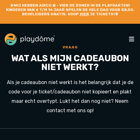
❄️
WIJ HEBBEN AIRCO
❄️ – VIER DE ZOMER IN DE PLAYGARTEN!
KINDEREN VAN 4 T/M 16 JAAR SPELEN DE HELE DAG VOOR €8,50.
BEGELEIDERS GRATIS. KOOP
HIER
JE TICKETS!🌞
VRAAG
WAT ALS MIJN CADEAUBON
NIET WERKT?
Als je cadeaubon niet werkt is het belangrijk dat je de
code voor je ticket/cadeaubon niet kopieert en plakt
maar echt overtypt. Lukt het dan nog niet? Neem
contact met ons op!