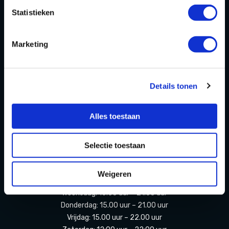
FAQ
Statistieken
Contact
Marketing
Partners Playdôme Roosendaal
Cadeaubon
Privacy Statement & Cookiebeleid
Details tonen
OPENINGSTIJDEN
Alles toestaan
Openingstijden zomervakantie
(11 juli t/m 23 augustus 2026)
Selectie toestaan
Maandag: Gesloten
Weigeren
Dinsdag: Gesloten
Woensdag: 15.00 uur – 21.00 uur
Donderdag: 15.00 uur – 21.00 uur
Vrijdag: 15.00 uur – 22.00 uur