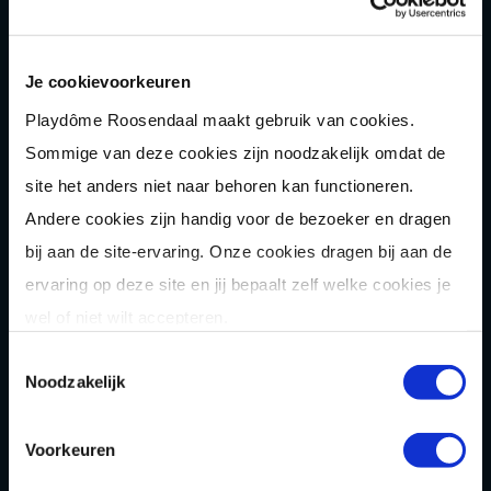
Pixel Play
E-
chopper
Je cookievoorkeuren
Der
Saboteur
Playdôme Roosendaal maakt gebruik van cookies.
Après-Ski
Muziek
bingo
Sommige van deze cookies zijn noodzakelijk omdat de
site het anders niet naar behoren kan functioneren.
Combi
deals
Andere cookies zijn handig voor de bezoeker en dragen
Arrange
menten
bij aan de site-ervaring. Onze cookies dragen bij aan de
Zomer
activiteit
en
ervaring op deze site en jij bepaalt zelf welke cookies je
wel of niet wilt accepteren.
OVER
Toestemmingsselectie
Homepage
Noodzakelijk
Over ons
Voorkeuren
Blog