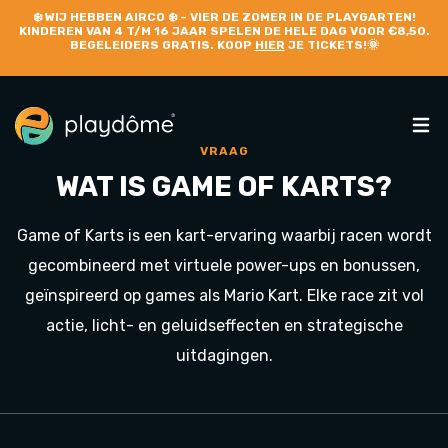
❄️
WIJ HEBBEN AIRCO
❄️ – VIER DE ZOMER IN DE PLAYGARTEN!
KINDEREN VAN 4 T/M 16 JAAR SPELEN DE HELE DAG VOOR €8,50.
BEGELEIDERS GRATIS. KOOP
HIER
JE TICKETS!🌞
VRAAG
WAT IS GAME OF KARTS?
Game of Karts is een kart-ervaring waarbij racen wordt
gecombineerd met virtuele power-ups en bonussen,
geïnspireerd op games als Mario Kart. Elke race zit vol
actie, licht- en geluidseffecten en strategische
uitdagingen.