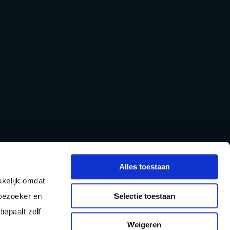
Alles toestaan
kelijk omdat
Selectie toestaan
 bezoeker en
gstijden
bepaalt zelf
Weigeren