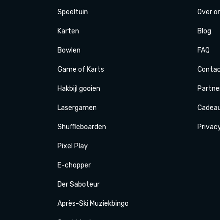
Speeltuin
Over o
Karten
Blog
Bowlen
FAQ
Game of Karts
Conta
Hakbijl gooien
Partne
Laser
gamen
Cadea
Shuffle
boarden
Privac
Pixel Play
E-
chopper
Der
Saboteur
Après-Ski
Muziek
bingo