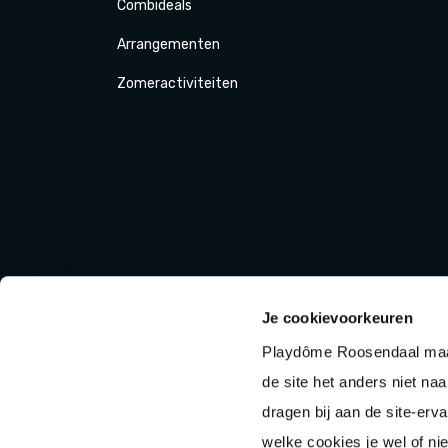
Combi
deals
Arrange
menten
Zomer
activiteit
en
Je cookievoorkeuren
Playdôme Roosendaal maak
de site het anders niet na
dragen bij aan de site-erva
welke cookies je wel of nie