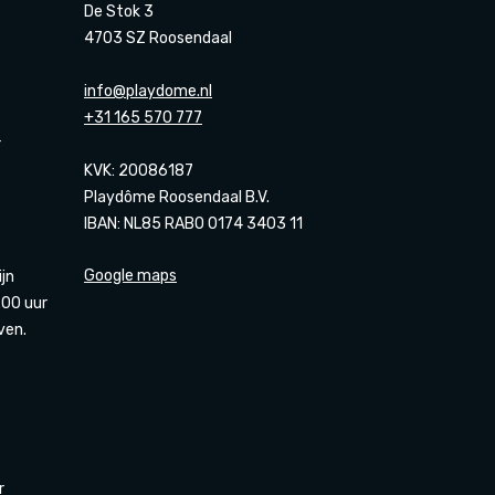
De Stok 3
4703 SZ Roosendaal
info@playdome.nl
+31 165 570 777
r
KVK: 20086187
Playdôme Roosendaal B.V.
IBAN: NL85 RABO 0174 3403 11
Google maps
ijn
00 uur
ven.
r