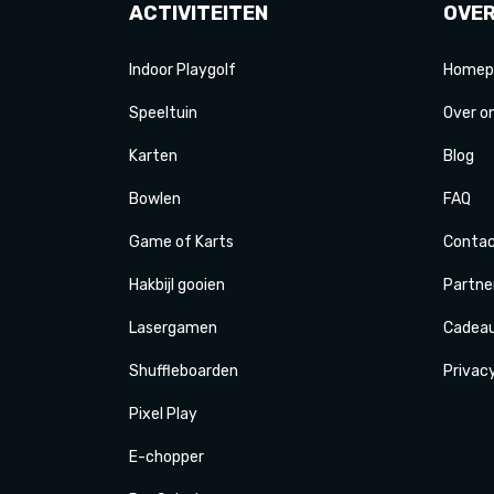
ACTIVITEITEN
OVE
Indoor Playgolf
Homep
Speeltuin
Over o
Karten
Blog
Bowlen
FAQ
Game of Karts
Conta
Hakbijl gooien
Partne
Laser
gamen
Cadea
Shuffle
boarden
Privac
Pixel Play
E-
chopper