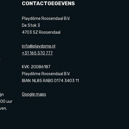
CONTACTGEGEVENS
Playdôme Roosendaal B.V.
De Stok 3
4703 SZ Roosendaal
info@playdome.nl
+31 165 570 777
r
KVK: 20086187
Playdôme Roosendaal B.V.
IBAN: NL85 RABO 0174 3403 11
Google maps
ijn
00 uur
ven.