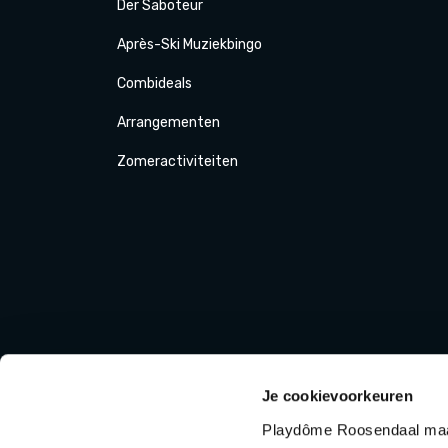
Der
Saboteur
Après-Ski
Muziek
bingo
Combi
deals
Arrange
menten
Zomer
activiteit
en
Je cookievoorkeuren
Playdôme Roosendaal maak