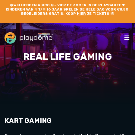
❄️
WIJ HEBBEN AIRCO
❄️ – VIER DE ZOMER IN DE PLAYGARTEN!
KINDEREN VAN 4 T/M 16 JAAR SPELEN DE HELE DAG VOOR €8,50.
BEGELEIDERS GRATIS. KOOP
HIER
JE TICKETS!🌞
REAL LIFE GAMING
KART GAMING