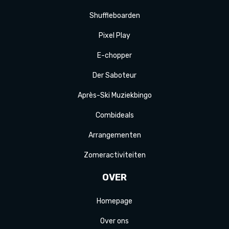
Shuffle
boarden
Pixel Play
E-
chopper
Der
Saboteur
Après-Ski
Muziek
bingo
Combi
deals
Arrange
menten
Zomer
activiteit
en
OVER
Homepage
Over ons