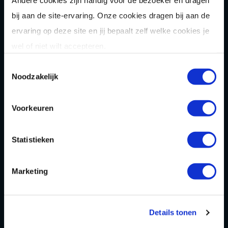
Andere cookies zijn handig voor de bezoeker en dragen
bij aan de site-ervaring. Onze cookies dragen bij aan de
ervaring op deze site en jij bepaalt zelf welke cookies je
wel of niet wilt accepteren.
Toestemmingsselectie
Noodzakelijk
Voorkeuren
Statistieken
ALTIJD ALS EERSTE
Marketing
WETEN WAT ER
SPEELT? 😉
Details tonen
Schrijf je in voor de Playdôme nieuwsbrief!