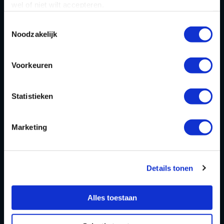
wel of niet wilt accepteren.
Toestemmingsselectie
Noodzakelijk
Indien nodig: voorkeursdatum uitje
Voorkeuren
Bericht
Statistieken
Marketing
Details tonen
Alles toestaan