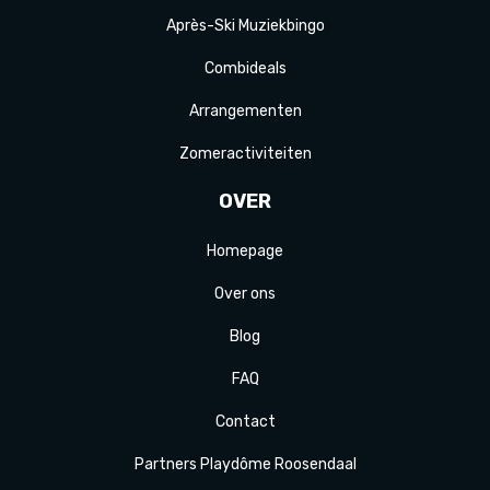
Après-Ski
Muziek
bingo
Combi
deals
Arrange
menten
Zomer
activiteit
en
OVER
Homepage
Over ons
Blog
FAQ
Contact
Partners Playdôme Roosendaal