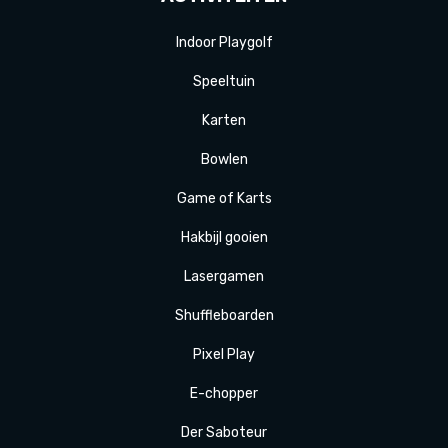
Indoor Playgolf
Speeltuin
Karten
Bowlen
Game of Karts
Hakbijl gooien
Laser
gamen
Shuffle
boarden
Pixel Play
E-
chopper
Der
Saboteur