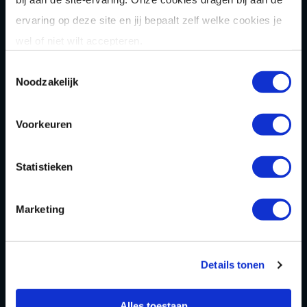
Pixel Play
ervaring op deze site en jij bepaalt zelf welke cookies je
E-
chopper
wel of niet wilt accepteren.
Der
Saboteur
Toestemmingsselectie
Noodzakelijk
Après-Ski
Muziek
bingo
Combi
deals
Voorkeuren
Arrange
menten
Zomer
activiteit
en
Statistieken
OVER
Marketing
Homepage
Over ons
Details tonen
Blog
Alles toestaan