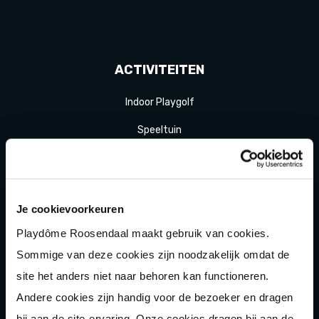
ACTIVITEITEN
Indoor Playgolf
Speeltuin
Karten
Bowlen
Je cookievoorkeuren
Game of Karts
Playdôme Roosendaal maakt gebruik van cookies.
Hakbijl gooien
Sommige van deze cookies zijn noodzakelijk omdat de
Laser
gamen
site het anders niet naar behoren kan functioneren.
Shuffle
boarden
Andere cookies zijn handig voor de bezoeker en dragen
bij aan de site-ervaring. Onze cookies dragen bij aan de