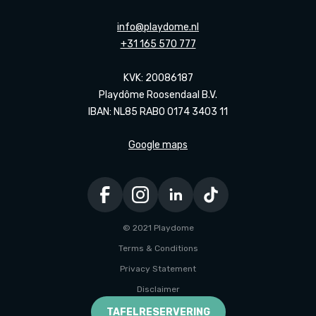
info@playdome.nl
+31 165 570 777
KVK: 20086187
Playdôme Roosendaal B.V.
IBAN: NL85 RABO 0174 3403 11
Google maps
© 2021 Playdome
Terms & Conditions
Privacy Statement
Disclaimer
Ontwikkeld door Every Day
TAFELRESERVERING