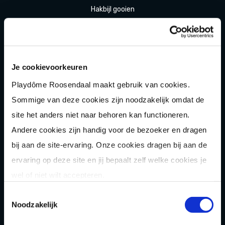
Hakbijl gooien
Laser
gamen
Shuffle
boarden
Je cookievoorkeuren
Pixel Play
Playdôme Roosendaal maakt gebruik van cookies.
E-
chopper
Sommige van deze cookies zijn noodzakelijk omdat de
Der
Saboteur
site het anders niet naar behoren kan functioneren.
Après-Ski
Muziek
bingo
Andere cookies zijn handig voor de bezoeker en dragen
bij aan de site-ervaring. Onze cookies dragen bij aan de
Combi
deals
ervaring op deze site en jij bepaalt zelf welke cookies je
Arrange
menten
wel of niet wilt accepteren.
Zomer
activiteit
en
Toestemmingsselectie
Noodzakelijk
OVER