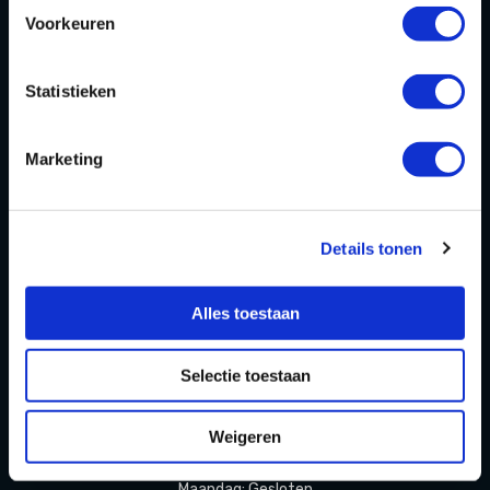
Homepage
Voorkeuren
Over ons
Statistieken
Blog
FAQ
Marketing
Contact
Partners Playdôme Roosendaal
Details tonen
Cadeaubon
Privacy Statement & Cookiebeleid
Alles toestaan
OPENINGSTIJDEN
Selectie toestaan
Openingstijden zomervakantie
Weigeren
(11 juli t/m 23 augustus 2026)
Maandag: Gesloten