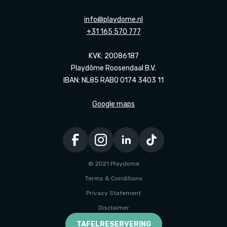
info@playdome.nl
+31 165 570 777
KVK: 20086187
Playdôme Roosendaal B.V.
IBAN: NL85 RABO 0174 3403 11
Google maps
© 2021 Playdome
Terms & Conditions
Privacy Statement
Disclaimer
Ontwikkeld door Every Day
TAFELRESERVERING