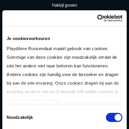
Hakbijl gooien
Laser
gamen
Shuffle
boarden
Je cookievoorkeuren
Pixel Play
Playdôme Roosendaal maakt gebruik van cookies.
E-
chopper
Sommige van deze cookies zijn noodzakelijk omdat de
Der
Saboteur
site het anders niet naar behoren kan functioneren.
Après-Ski
Muziek
bingo
Andere cookies zijn handig voor de bezoeker en dragen
bij aan de site-ervaring. Onze cookies dragen bij aan de
Combi
deals
ervaring op deze site en jij bepaalt zelf welke cookies je
Arrange
menten
wel of niet wilt accepteren.
Zomer
activiteit
en
Toestemmingsselectie
Noodzakelijk
OVER