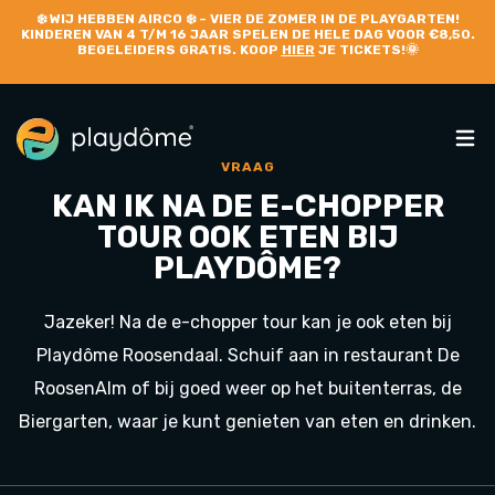
❄️
WIJ HEBBEN AIRCO
❄️ – VIER DE ZOMER IN DE PLAYGARTEN!
KINDEREN VAN 4 T/M 16 JAAR SPELEN DE HELE DAG VOOR €8,50.
BEGELEIDERS GRATIS. KOOP
HIER
JE TICKETS!🌞
VRAAG
KAN IK NA DE E-CHOPPER
TOUR OOK ETEN BIJ
PLAYDÔME?
Jazeker! Na de e-chopper tour kan je ook eten bij
Playdôme Roosendaal. Schuif aan in restaurant De
RoosenAlm of bij goed weer op het buitenterras, de
Biergarten, waar je kunt genieten van eten en drinken.