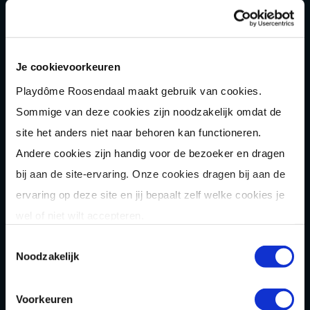
Shuffle
boarden
Pixel Play
Je cookievoorkeuren
E-
chopper
Playdôme Roosendaal maakt gebruik van cookies.
Der
Saboteur
Sommige van deze cookies zijn noodzakelijk omdat de
Après-Ski
Muziek
bingo
site het anders niet naar behoren kan functioneren.
Combi
deals
Andere cookies zijn handig voor de bezoeker en dragen
bij aan de site-ervaring. Onze cookies dragen bij aan de
Arrange
menten
ervaring op deze site en jij bepaalt zelf welke cookies je
Zomer
activiteit
en
wel of niet wilt accepteren.
OVER
Toestemmingsselectie
Noodzakelijk
Homepage
Over ons
Voorkeuren