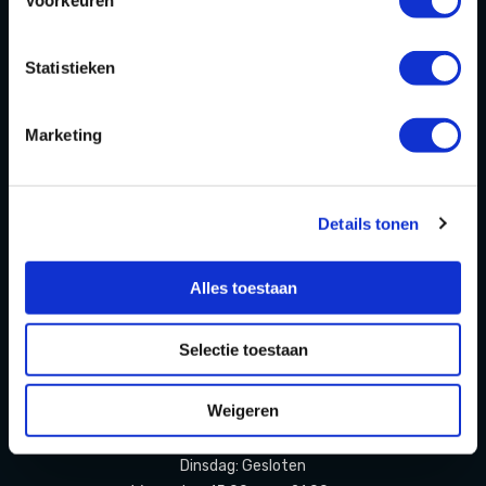
Voorkeuren
Over ons
Blog
Statistieken
FAQ
Marketing
Contact
Partners Playdôme Roosendaal
Cadeaubon
Details tonen
Privacy Statement & Cookiebeleid
Alles toestaan
OPENINGSTIJDEN
Selectie toestaan
Openingstijden zomervakantie
(11 juli t/m 23 augustus 2026)
Weigeren
Maandag: Gesloten
Dinsdag: Gesloten