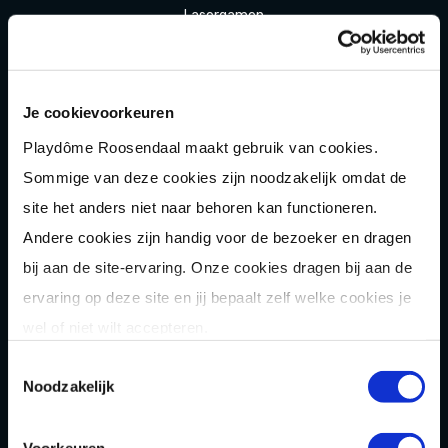
Laser
gamen
Shuffle
boarden
Pixel Play
Je cookievoorkeuren
E-
chopper
Playdôme Roosendaal maakt gebruik van cookies.
Der
Saboteur
Sommige van deze cookies zijn noodzakelijk omdat de
site het anders niet naar behoren kan functioneren.
Après-Ski
Muziek
bingo
Andere cookies zijn handig voor de bezoeker en dragen
Combi
deals
bij aan de site-ervaring. Onze cookies dragen bij aan de
Arrange
menten
ervaring op deze site en jij bepaalt zelf welke cookies je
wel of niet wilt accepteren.
Zomer
activiteit
en
Toestemmingsselectie
OVER
Noodzakelijk
Homepage