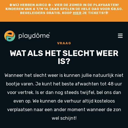
❄️
WIJ HEBBEN AIRCO
❄️ – VIER DE ZOMER IN DE PLAYGARTEN!
KINDEREN VAN 4 T/M 16 JAAR SPELEN DE HELE DAG VOOR €8,50.
BEGELEIDERS GRATIS. KOOP
HIER
JE TICKETS!🌞
VRAAG
WAT ALS HET SLECHT WEER
IS?
Wanneer het slecht weer is kunnen jullie natuurlijk niet
bootje varen. Je kunt het beste afwachten tot 48 uur
voor vertrek. Is er dan nog steeds twijfel, bel ons dan
even op. We kunnen de verhuur altijd kosteloos
verplaatsen naar een ander moment wanneer de zon
wel schijnt!