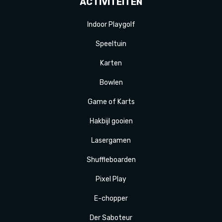
ACTIVITEITEN
Indoor Playgolf
Speeltuin
Karten
Bowlen
Game of Karts
Hakbijl gooien
Laser
gamen
Shuffle
boarden
Pixel Play
E-
chopper
Der
Saboteur