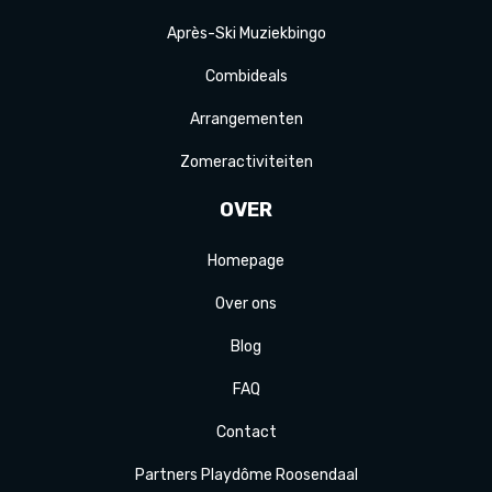
Après-Ski
Muziek
bingo
Combi
deals
Arrange
menten
Zomer
activiteit
en
OVER
Homepage
Over ons
Blog
FAQ
Contact
Partners Playdôme Roosendaal