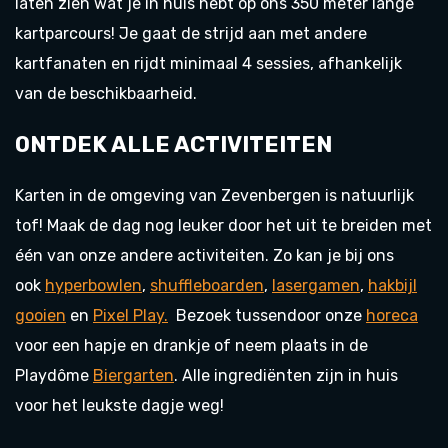
laten zien wat je in huis hebt op ons 350 meter lange
kartparcours! Je gaat de strijd aan met andere
kartfanaten en rijdt minimaal 4 sessies, afhankelijk
van de beschikbaarheid.
ONTDEK ALLE ACTIVITEITEN
Karten in de omgeving van Zevenbergen is natuurlijk
tof! Maak de dag nog leuker door het uit te breiden met
één van onze andere activiteiten. Zo kan je bij ons
ook
hyperbowlen
,
shuffleboarden
,
lasergamen
,
hakbijl
gooien
en
Pixel Play.
Bezoek tussendoor onze
horeca
voor een hapje en drankje of neem plaats in de
Playdôme
Biergarten
. Alle ingrediënten zijn in huis
voor het leukste dagje weg!