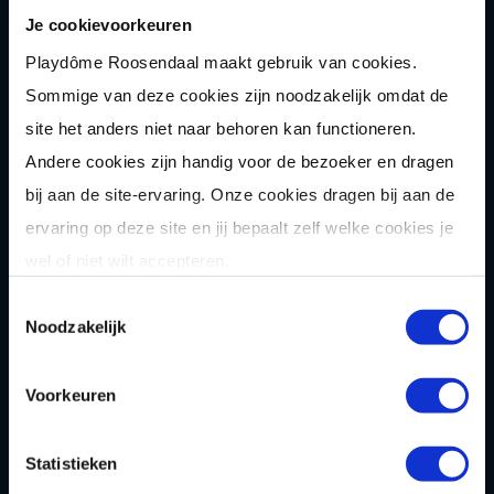
Je cookievoorkeuren
Playdôme Roosendaal maakt gebruik van cookies.
Sommige van deze cookies zijn noodzakelijk omdat de
Indien nodig: voorkeursdatum uitje
site het anders niet naar behoren kan functioneren.
Andere cookies zijn handig voor de bezoeker en dragen
bij aan de site-ervaring. Onze cookies dragen bij aan de
Bericht
ervaring op deze site en jij bepaalt zelf welke cookies je
wel of niet wilt accepteren.
Toestemmingsselectie
Noodzakelijk
Voorkeuren
Statistieken