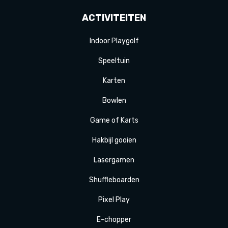
ACTIVITEITEN
Indoor Playgolf
Speeltuin
Karten
Bowlen
Game of Karts
Hakbijl gooien
Laser
gamen
Shuffle
boarden
Pixel Play
E-
chopper