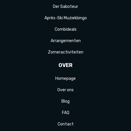
Der
Saboteur
Après-Ski
Muziek
bingo
Combi
deals
Arrange
menten
Zomer
activiteit
en
OVER
Homepage
Over ons
Blog
FAQ
Contact