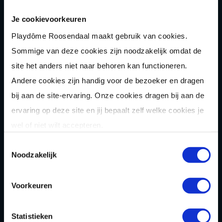
Je cookievoorkeuren
Playdôme Roosendaal maakt gebruik van cookies.
Sommige van deze cookies zijn noodzakelijk omdat de
site het anders niet naar behoren kan functioneren.
Andere cookies zijn handig voor de bezoeker en dragen
ALTIJD ALS EERSTE
bij aan de site-ervaring. Onze cookies dragen bij aan de
WETEN WAT ER
ervaring op deze site en jij bepaalt zelf welke cookies je
SPEELT? 😉
wel of niet wilt accepteren.
Toestemmingsselectie
Schrijf je in voor de Playdôme nieuwsbrief!
Noodzakelijk
Voor verschillende acties, updates & meer...
Voorkeuren
Statistieken