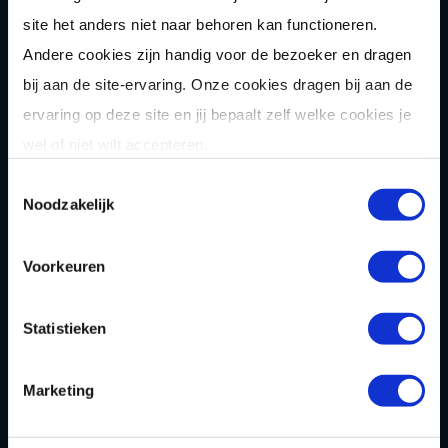
die samen iets leuks willen doen?
site het anders niet naar behoren kan functioneren.
Andere cookies zijn handig voor de bezoeker en dragen
bij aan de site-ervaring. Onze cookies dragen bij aan de
Wat maakt karten een geschikt
gezinsuitje in West-Brabant?
ervaring op deze site en jij bepaalt zelf welke cookies je
wel of niet wilt accepteren.
Toestemmingsselectie
Wat zijn de voordelen van karten als
familie-uitje in West-Brabant?
Noodzakelijk
Voorkeuren
Wat zijn de mogelijkheden voor karten
met een vriendengroep of familie?
Statistieken
Is karten geschikt voor een familie-
Marketing
uitje met verschillende leeftijden?