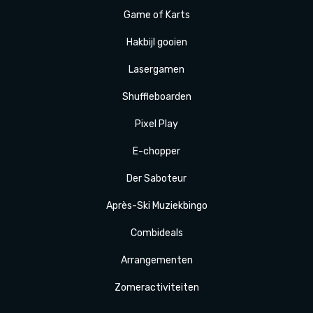
Game of Karts
Hakbijl gooien
Laser
gamen
Shuffle
boarden
Pixel Play
E-
chopper
Der
Saboteur
Après-Ski
Muziek
bingo
Combi
deals
Arrange
menten
Zomer
activiteit
en