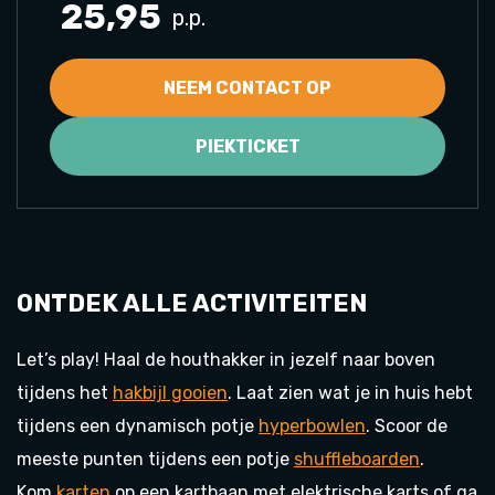
25,95
p.p.
NEEM CONTACT OP
PIEKTICKET
ONTDEK ALLE ACTIVITEITEN
Let’s play! Haal de houthakker in jezelf naar boven
tijdens het
hakbijl gooien
. Laat zien wat je in huis hebt
tijdens een dynamisch potje
hyperbowlen
. Scoor de
meeste punten tijdens een potje
shuffleboarden
.
Kom
karten
op een kartbaan met elektrische karts of ga