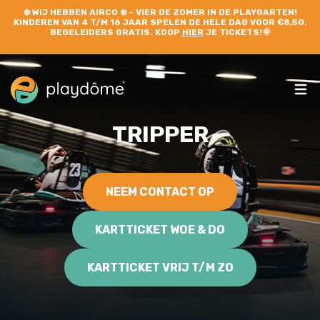
❄️
WIJ HEBBEN AIRCO
❄️ – VIER DE ZOMER IN DE PLAYGARTEN!
KINDEREN VAN 4 T/M 16 JAAR SPELEN DE HELE DAG VOOR €8,50.
BEGELEIDERS GRATIS. KOOP
HIER
JE TICKETS!🌞
TRIPPER
NEEM CONTACT OP
KARTTICKET WOE & DO
KARTTICKET VRIJ T/M ZO